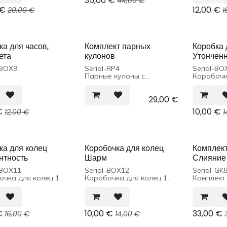
35,00
€
44,00
€
€
12,00
€
20,00
€
1
ка для часов,
Комплект парных
Коробка 
ета
кулонов
Утончен
-BOX9
Serial-RP4
Serial-BO
Парные кулоны с
Коробочк
цепочками 2 шт.
шт.
29,00
€
€
10,00
€
12,00
€
1
ка для колец
Коробочка для колец
Комплект
нтность
Шарм
Слияние
-BOX11
Serial-BOX12
Serial-GK
очка для колец 1
Коробочка для колец 1
Комплект 
шт.
€
10,00
€
33,00
€
16,00
€
14,00
€