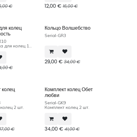
12,00
€
6,00
€
16,00
€
для колец
Кольцо Волшебство
ность
Serial-GR3
X10
а для колец 1
29,00
€
34,00
€
4,00
€
 колец
Комплект колец Обет
любви
8
Serial-GK9
колец 2 шт.
Комплект колец 2 шт.
34,00
€
37,00
€
41,00
€