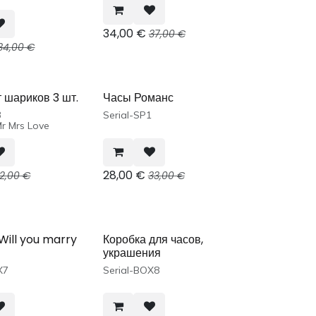
34,00
€
37,00
€
34,00
€
 шариков 3 шт.
Часы Романс
3
Serial-SP1
r Mrs Love
28,00
€
2,00
€
33,00
€
Will you marry
Коробка для часов,
украшения
X7
Serial-BOX8