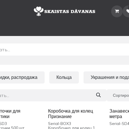
Главная
Магазин
Каталог
Аренда
Информация
Контакт
идки, распродажа
Кольца
Украшения и пода
Сортиро
точки для
Коробочка для колец
Занавеск
тики
Признание
метра
-SD3
Serial-BOX3
Serial-SD
очки 500 шт.
Коробочка для колец 1