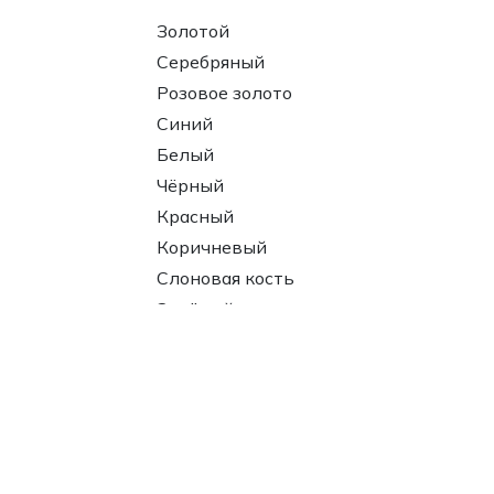
Золотой
Серебряный
Розовое золото
Синий
Белый
Чёрный
Красный
Коричневый
Слоновая кость
Зелёный
Многоцветное
Серый
Фиолетовый
Цвет мужского кольца