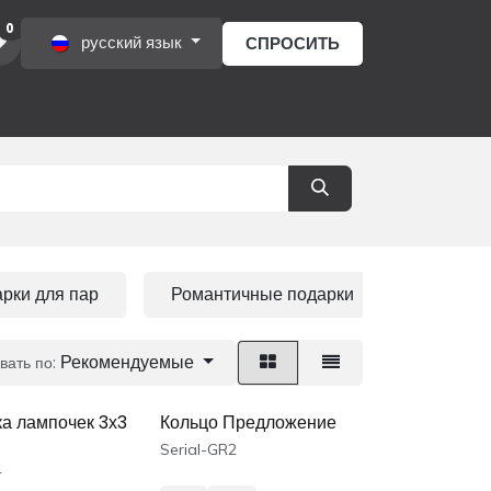
0
русский язык
СПРОСИТЬ
ы
рки для пар
Романтичные подарки
Подаро
Рекомендуемые
вать по:
а лампочек 3х3
Кольцо Предложение
Serial-GR2
4