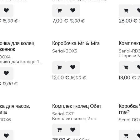
шт.
€
7,00
€
28,00
€
15,00
€
10,00
€
очка для колец
Коробочка Mr & Mrs
Комплект
еженок
Serial-BOX5
Serial-RD
Шарики M
-BOX4
очка для кольца 1
12,00
€
13,00
€
16,00
€
2
€
13,00
€
ка для часов,
Комплект колец Обет
Коробка 
ета
me?
Serial-GK7
Комплект колец 2 шт.
-BOX6
Serial-BO