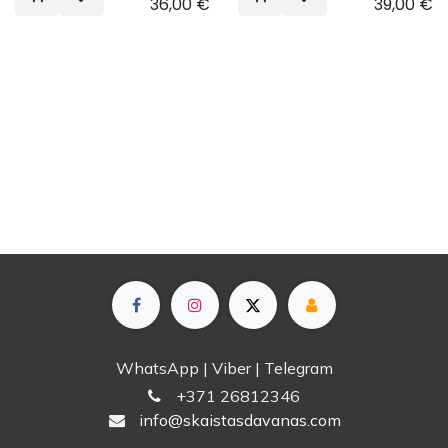
36,00
€
39,00
€
WhatsApp | Viber | Telegram
+
371 26812346
info@skaistasdavanas.com