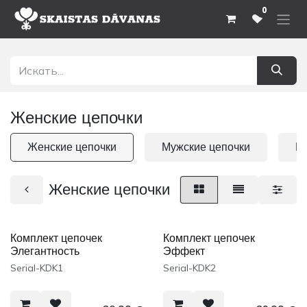
Перейти к содержимому
0
Женские цепочки
Женские цепочки
Мужские цепочки
К
Женские цепочки
Комплект цепочек
Комплект цепочек
Элегантность
Эффект
Serial-KDK1
Serial-KDK2