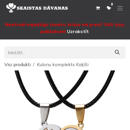
Pāriet pie satura
0
Neatradi vajadzīgo izmēru, krāsu vai preci? Sūti ziņu,
palīdzēsim!
Uzrakstīt
Visi produkti
Kulonu komplekts Kaķīši