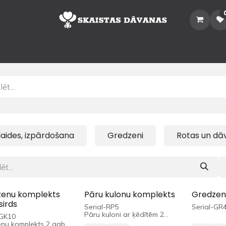
Sākums
Veikals
Katalogs
Noma
Informācija
Sazinātie
laides, izpārdošana
Gredzeni
Rotas un dā
enu komplekts
Pāru kulonu komplekts
Gredzen
sirds
Serial-RP5
Serial-GR
Pāru kuloni ar ķēdītēm 2
-GK10
gab.
nu komplekts 2 gab.