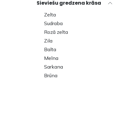
Sieviešu gredzena krāsa
Zelta
Sudraba
Rozā zelta
Zila
Balta
Melna
Sarkana
Brūna
Ziloņkaula
Zaļa
Daudzkrāsains
Pelēka
Violeta
Vīriešu gredzena krāsa