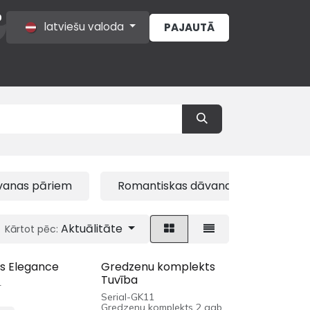
0
latviešu valoda
PAJAUTĀ
s
vanas pāriem
Romantiskas dāvanas
Dāva
Aktuālitāte
Kārtot pēc:
s Elegance
Gredzenu komplekts
Tuvība
4
Serial-GK11
Gredzenu komplekts 2 gab.