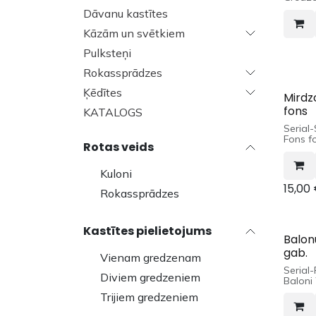
Dāvanu kastītes
Kāzām un svētkiem
Pulksteņi
Rokassprādzes
Ķēdītes
Mirdz
fons
KATALOGS
Serial
Fons fo
Rotas veids
Kuloni
15,00
Rokassprādzes
Kastītes pielietojums
Balon
gab.
Vienam gredzenam
Serial
Diviem gredzeniem
Baloni
Baltā 
Trijiem gredzeniem