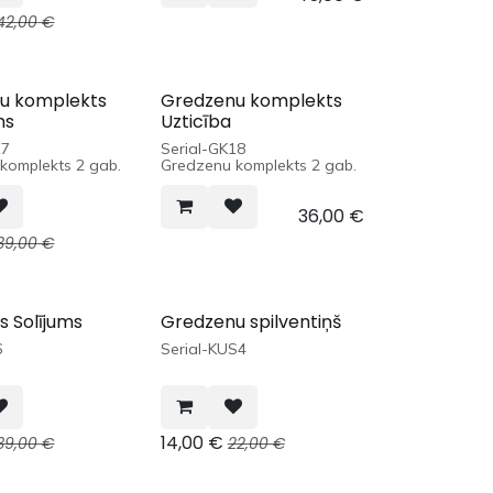
42,00
€
u komplekts
Gredzenu komplekts
ms
Uzticība
17
Serial-GK18
komplekts 2 gab.
Gredzenu komplekts 2 gab.
36,00
€
39,00
€
 Solījums
Gredzenu spilventiņš
6
Serial-KUS4
14,00
€
39,00
€
22,00
€