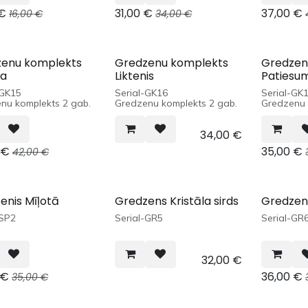
€
31,00
€
37,00
€
16,00
€
34,00
€
enu komplekts
Gredzenu komplekts
Gredzen
ba
Liktenis
Patiesu
-GK15
Serial-GK16
Serial-GK
nu komplekts 2 gab.
Gredzenu komplekts 2 gab.
Gredzenu 
34,00
€
€
35,00
€
42,00
€
tenis Mīļotā
Gredzens Kristāla sirds
Gredzens
-SP2
Serial-GR5
Serial-GR
32,00
€
€
36,00
€
35,00
€