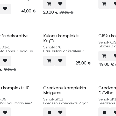
41,00
€
23,00
€
28,00
€
ošs dekoratīvs
Kulonu komplekts
Glāžu k
Kaķīši
Serial-KU
Glāzes 2 
-SD1-1
Serial-RP6
to zonai. 1 modulis.
Pāru kuloni ar ķēdītēm 2
gab.
25,00
€
49,00
€
€
18,00
€
u komplekts 10
Gredzenu komplekts
Gredzen
Maigums
Dzīvība
-RD5
Serial-GK12
Serial-GK
 Will you marry me?
Gredzenu komplekts 2 gab.
Gredzenu 
krāsā.