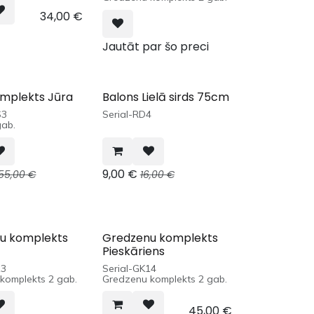
34,00
€
Jautāt par šo preci
omplekts Jūra
Balons Lielā sirds 75cm
S3
Serial-RD4
gab.
9,00
€
55,00
€
16,00
€
u komplekts
Gredzenu komplekts
Pieskāriens
13
Serial-GK14
komplekts 2 gab.
Gredzenu komplekts 2 gab.
45,00
€