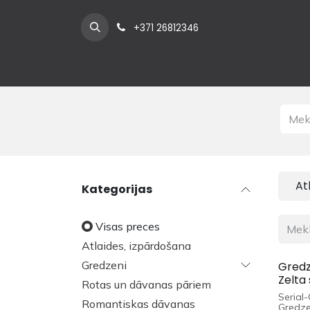
Pāriet pie satura
+371 26812346
At
Kategorijas
Visas preces
Atlaides, izpārdošana
Gredzeni
Gredz
Zelta 
Rotas un dāvanas pāriem
Serial
Romantiskas dāvanas
Gredze