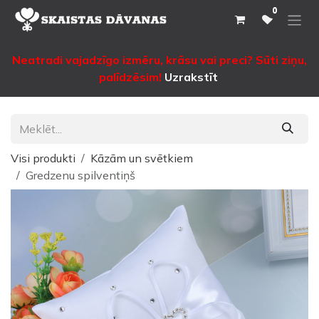
Pāriet pie satura
0
Neatradi vajadzīgo izmēru, krāsu vai preci? Sūti ziņu,
palīdzēsim!
Uzrakstīt
Visi produkti
Kāzām un svētkiem
Gredzenu spilventiņš