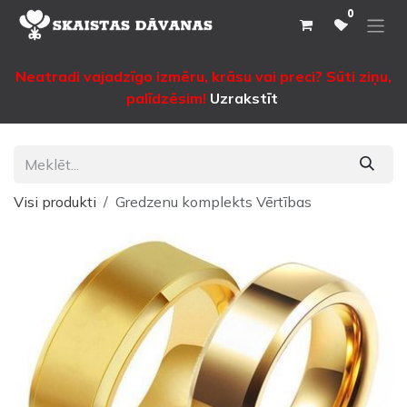
Pāriet pie satura
0
Neatradi vajadzīgo izmēru, krāsu vai preci? Sūti ziņu,
palīdzēsim!
Uzrakstīt
Visi produkti
Gredzenu komplekts Vērtības