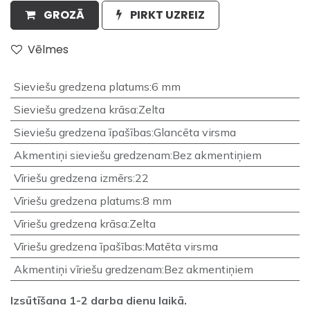
GROZĀ
PIRKT UZREIZ
Vēlmes
Sieviešu gredzena platums
:
6 mm
Sieviešu gredzena krāsa
:
Zelta
Sieviešu gredzena īpašības
:
Glancēta virsma
Akmentiņi sieviešu gredzenam
:
Bez akmentiņiem
Vīriešu gredzena izmērs
:
22
Vīriešu gredzena platums
:
8 mm
Vīriešu gredzena krāsa
:
Zelta
Vīriešu gredzena īpašības
:
Matēta virsma
Akmentiņi vīriešu gredzenam
:
Bez akmentiņiem
Izsūtīšana 1-2 darba dienu laikā.