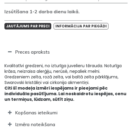
Izsūtīšana 1-2 darba dienu laikā.
___________________________________________________________________________________
JAUTĀJUMS PAR PRECI
INFORMĀCIJA PAR PIEGĀDI
Preces apraksts
Kvalitatīvi gredzeni, no izturīga juvelieru tērauda. Noturīga
krāsa, neizraisa alerģiju, nerūsē, nepaliek melni.
Gredzeniem zelta, rozā zelta, vai baltā zelta pārklājums,
Swarovski kristāliņi vai cirkonija akmentiņi.
Citi šī modeļa izmēri iespējams ir pieejami pēc
individuāla pasūtījuma. Lai noskaidrotu iespējas, cenu
un termiņus, lūdzam, sūtīt ziņu.
Kopšanas ieteikumi
Izmēra noteikšana