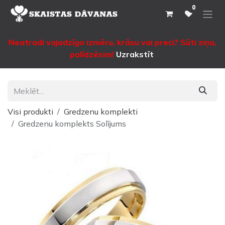
Pāriet pie satura
0
Neatradi vajadzīgo izmēru, krāsu vai preci? Sūti ziņu,
palīdzēsim!
Uzrakstīt
Visi produkti
Gredzenu komplekti
Gredzenu komplekts Solījums