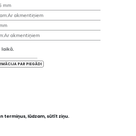
6 mm
nam
:
Ar akmentiņiem
 mm
am
:
Ar akmentiņiem
laikā.
_______________________________
RMĀCIJA PAR PIEGĀDI
n termiņus, lūdzam, sūtīt ziņu.