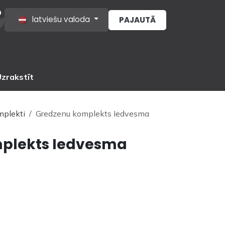
0
latviešu valoda
PAJAUTĀ
s
zrakstīt
mplekti
Gredzenu komplekts Iedvesma
plekts Iedvesma