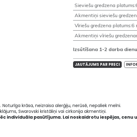
Sieviešu gredzena platums
:
Akmentiņi sieviešu gredze
Vīriešu gredzena platums
:
6
Akmentiņi vīriešu gredzen
Izsūtīšana 1-2 darba dienu 
____________________________________________________
JAUTĀJUMS PAR PRECI
INFO
a. Noturīga krāsa, neizraisa alerģiju, nerūsē, nepaliek melni.
lājums, Swarovski kristāliņi vai cirkonija akmentiņi.
pēc individuāla pasūtījuma. Lai noskaidrotu iespējas, cenu u