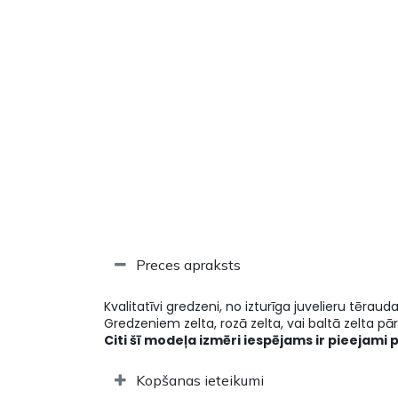
Preces apraksts
Kvalitatīvi gredzeni, no izturīga juvelieru tēraud
Gredzeniem zelta, rozā zelta, vai baltā zelta pārk
Citi šī modeļa izmēri iespējams ir pieejami 
Kopšanas ieteikumi