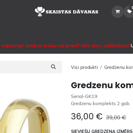
Sākums
Veikals
Katalogs
Noma
Informācija
Sazinātie
vajadzīgo izmēru, krāsu vai preci? Sūti ziņu, palīdzēsim!
U
Visi produkti
Gredzenu ko
Gredzenu kom
Serial-GK19
Gredzenu komplekts 2 gab.
36,00
€
39,00
€
SIEVIEŠU GREDZENA IZMĒRS