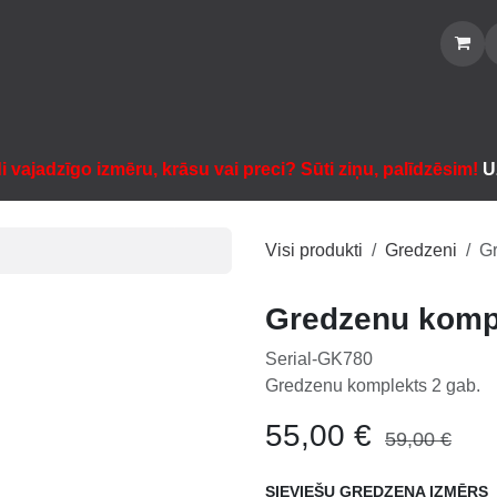
Sākums
Veikals
Katalogs
Noma
Informācija
Sazināties
i vajadzīgo izmēru, krāsu vai preci? Sūti ziņu, palīdzēsim!
U
Visi produkti
Gredzeni
Gr
Gredzenu kompl
Serial-GK780
Gredzenu komplekts 2 gab.
55,00
€
59,00
€
SIEVIEŠU GREDZENA IZMĒRS