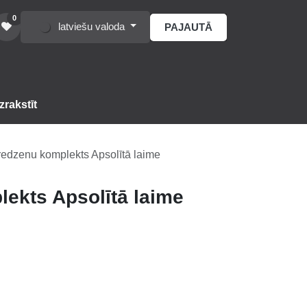
0
latviešu valoda
PAJAUTĀ
zrakstīt
edzenu komplekts Apsolītā laime
ekts Apsolītā laime