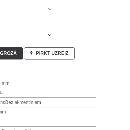
GROZĀ
PIRKT UZREIZ
6 mm
ta
am
:
Bez akmentiņiem
 mm