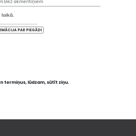
am
:
Bez akmentiņiem
laikā.
_______________________________
RMĀCIJA PAR PIEGĀDI
n termiņus, lūdzam, sūtīt ziņu.