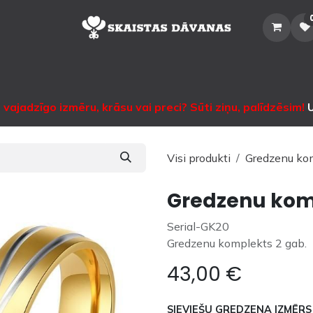
Sākums
Veikals
Katalogs
Noma
Informācija
Sazinātie
vajadzīgo izmēru, krāsu vai preci? Sūti ziņu, palīdzēsim!
U
Visi produkti
Gredzenu ko
Gredzenu kom
Serial-GK20
Gredzenu komplekts 2 gab.
43,00
€
SIEVIEŠU GREDZENA IZMĒRS