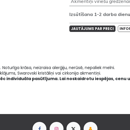
Akmentiņi vīriešu gredzen
Izsūtīšana 1-2 darba dienu 
____________________________________________________
JAUTĀJUMS PAR PRECI
INFO
a. Noturīga krāsa, neizraisa alerģiju, nerūsē, nepaliek melni.
lājums, Swarovski kristāliņi vai cirkonija akmentiņi.
pēc individuāla pasūtījuma. Lai noskaidrotu iespējas, cenu u