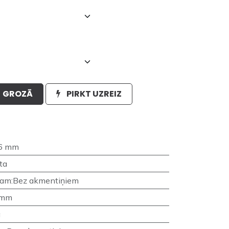
GROZĀ
PIRKT UZREIZ
6 mm
ta
nam
:
Bez akmentiņiem
 mm
a