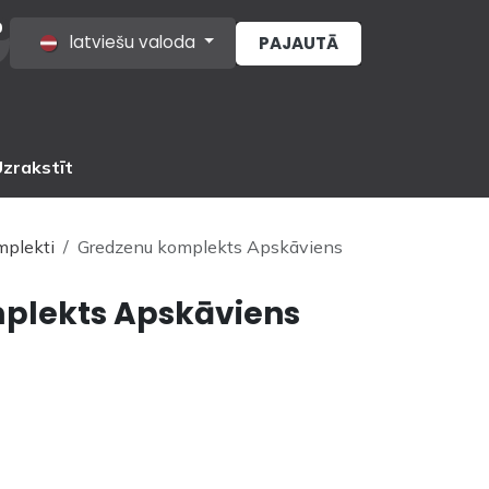
0
latviešu valoda
PAJAUTĀ
s
zrakstīt
mplekti
Gredzenu komplekts Apskāviens
plekts Apskāviens