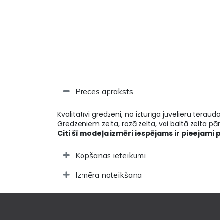
Preces apraksts
Kvalitatīvi gredzeni, no izturīga juvelieru tēraud
Gredzeniem zelta, rozā zelta, vai baltā zelta pārk
Citi šī modeļa izmēri iespējams ir pieejami 
Kopšanas ieteikumi
Izmēra noteikšana