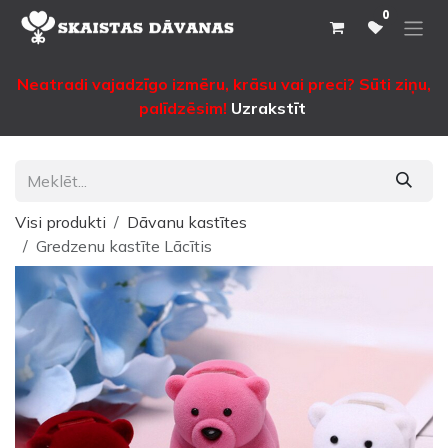
Pāriet pie satura
0
Neatradi vajadzīgo izmēru, krāsu vai preci? Sūti ziņu,
palīdzēsim!
Uzrakstīt
Visi produkti
Dāvanu kastītes
Gredzenu kastīte Lācītis