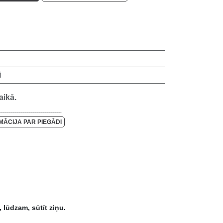
ni
laikā.
_______________________________
RMĀCIJA PAR PIEGĀDI
n termiņus, lūdzam, sūtīt ziņu.