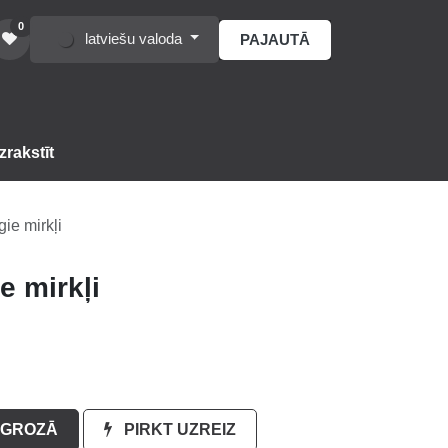
0
latviešu valoda
PAJAUTĀ
s
zrakstīt
gie mirkļi
ie mirkļi
GROZĀ
PIRKT UZREIZ