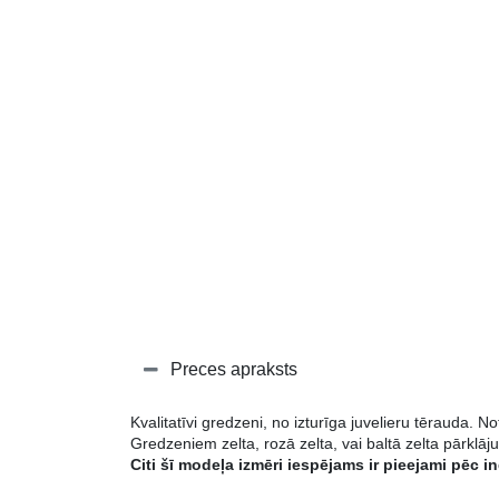
Preces apraksts
Kvalitatīvi gredzeni, no izturīga juvelieru tēraud
Gredzeniem zelta, rozā zelta, vai baltā zelta pārk
Citi šī modeļa izmēri iespējams ir pieejami 