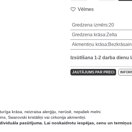
Vēlmes
Gredzena izmērs
:
20
Gredzena krāsa
:
Zelta
Akmentiņu krāsa
:
Bezkrāsai
Izsūtīšana 1-2 darba dienu 
____________________________________________________
JAUTĀJUMS PAR PRECI
INFO
a. Noturīga krāsa, neizraisa alerģiju, nerūsē, nepaliek melni.
lājums, Swarovski kristāliņi vai cirkonija akmentiņi.
pēc individuāla pasūtījuma. Lai noskaidrotu iespējas, cenu u