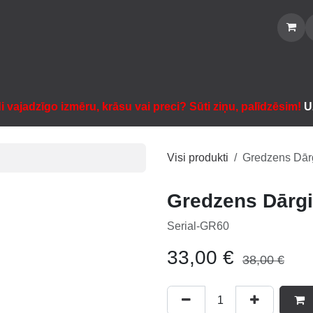
Sākums
Veikals
Katalogs
Noma
Informācija
Sazinātie
vajadzīgo izmēru, krāsu vai preci? Sūti ziņu, palīdzēsim!
U
Visi produkti
Gredzens Dār
Gredzens Dārg
Serial-GR60
33,00
€
38,00
€