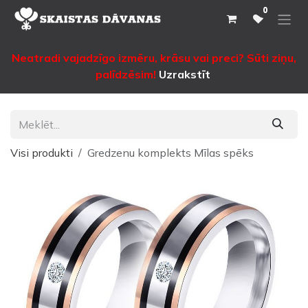
Pāriet pie satura
0
Neatradi vajadzīgo izmēru, krāsu vai preci? Sūti ziņu,
palīdzēsim!
Uzrakstīt
Visi produkti
Gredzenu komplekts Mīlas spēks