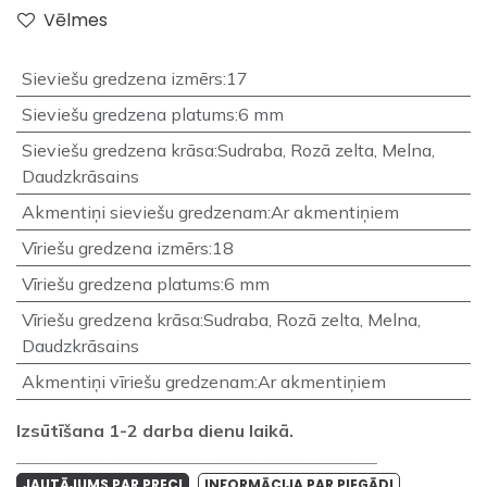
Vēlmes
Sieviešu gredzena izmērs
:
17
Sieviešu gredzena platums
:
6 mm
Sieviešu gredzena krāsa
:
Sudraba
,
Rozā zelta
,
Melna
,
Daudzkrāsains
Akmentiņi sieviešu gredzenam
:
Ar akmentiņiem
Vīriešu gredzena izmērs
:
18
Vīriešu gredzena platums
:
6 mm
Vīriešu gredzena krāsa
:
Sudraba
,
Rozā zelta
,
Melna
,
Daudzkrāsains
Akmentiņi vīriešu gredzenam
:
Ar akmentiņiem
Izsūtīšana 1-2 darba dienu laikā.
___________________________________________________________________________________
JAUTĀJUMS PAR PRECI
INFORMĀCIJA PAR PIEGĀDI