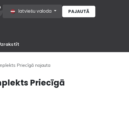
0
latviešu valoda
PAJAUTĀ
s
zrakstīt
plekts Priecīgā nojauta
lekts Priecīgā