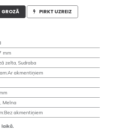
GROZĀ
PIRKT UZREIZ
8
7 mm
ā zelta
,
Sudraba
nam
:
Ar akmentiņiem
 mm
a
,
Melna
am
:
Bez akmentiņiem
laikā.
_______________________________