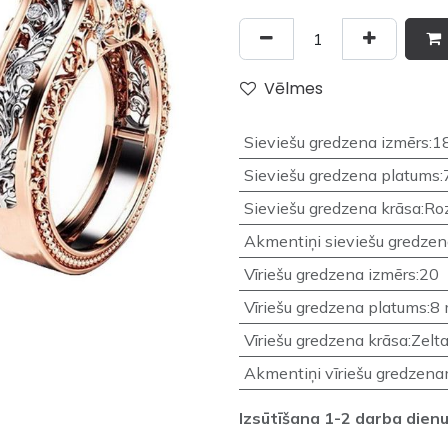
Vēlmes
Sieviešu gredzena izmērs
:
1
Sieviešu gredzena platums
:
Sieviešu gredzena krāsa
:
Roz
Akmentiņi sieviešu gredze
Vīriešu gredzena izmērs
:
20
Vīriešu gredzena platums
:
8
Vīriešu gredzena krāsa
:
Zelt
Akmentiņi vīriešu gredzen
Izsūtīšana 1-2 darba dienu 
____________________________________________________