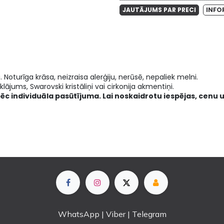
JAUTĀJUMS PAR PRECI
INFO
a. Noturīga krāsa, neizraisa alerģiju, nerūsē, nepaliek melni.
lājums, Swarovski kristāliņi vai cirkonija akmentiņi.
pēc individuāla pasūtījuma. Lai noskaidrotu iespējas, cenu u
WhatsApp | Viber | Telegram