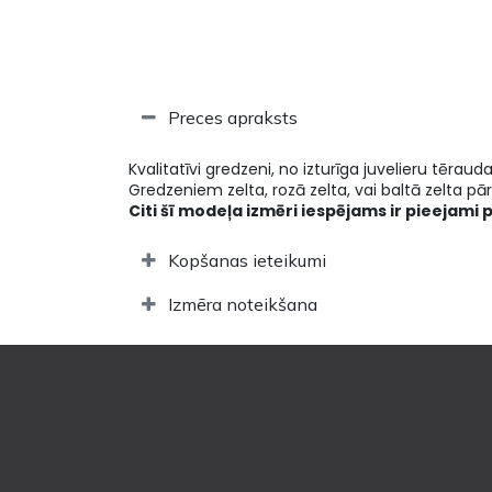
Preces apraksts
Kvalitatīvi gredzeni, no izturīga juvelieru tēraud
Gredzeniem zelta, rozā zelta, vai baltā zelta pārk
Citi šī modeļa izmēri iespējams ir pieejami 
Kopšanas ieteikumi
Izmēra noteikšana