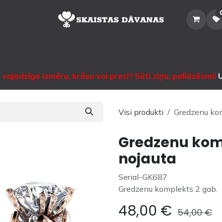
Sākums
Veikals
Katalogs
Noma
Informācija
Sazinātie
vajadzīgo izmēru, krāsu vai preci? Sūti ziņu, palīdzēsim!
U
Visi produkti
Gredzenu kom
Gredzenu komp
nojauta
Serial-GK687
Gredzenu komplekts 2 gab.
48,00
€
54,00
€