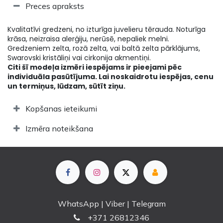
Preces apraksts
Kvalitatīvi gredzeni, no izturīga juvelieru tērauda. Noturīga
krāsa, neizraisa alerģiju, nerūsē, nepaliek melni.
Gredzeniem zelta, rozā zelta, vai baltā zelta pārklājums,
Swarovski kristāliņi vai cirkonija akmentiņi.
Citi šī modeļa izmēri iespējams ir pieejami pēc
individuāla pasūtījuma. Lai noskaidrotu iespējas, cenu
un termiņus, lūdzam, sūtīt ziņu.
Kopšanas ieteikumi
Izmēra noteikšana
WhatsApp | Viber | Telegram
+
371 26812346