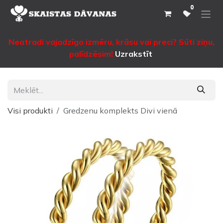
Pāriet pie satura
0
Neatradi vajadzīgo izmēru, krāsu vai preci? Sūti ziņu,
palīdzēsim!
Uzrakstīt
Visi produkti
Gredzenu komplekts Divi vienā