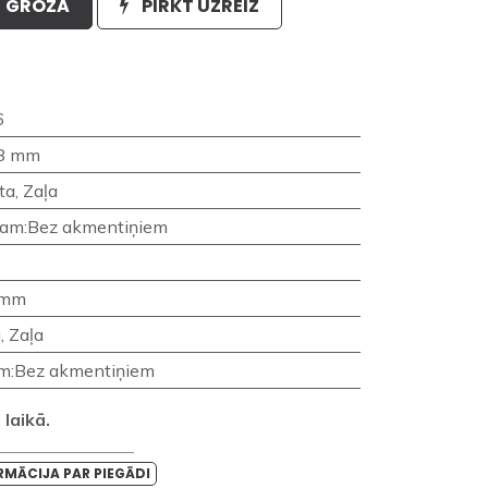
GROZĀ
PIRKT UZREIZ
6
8 mm
ta
,
Zaļa
nam
:
Bez akmentiņiem
 mm
a
,
Zaļa
am
:
Bez akmentiņiem
laikā.
_______________________________
RMĀCIJA PAR PIEGĀDI