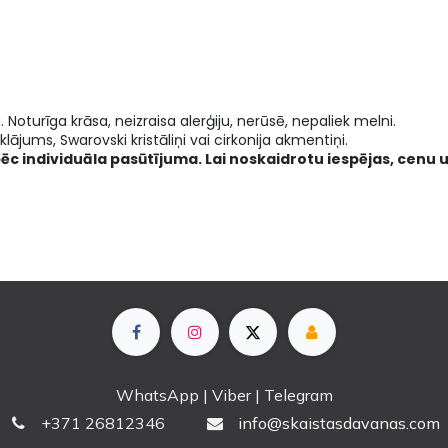
a. Noturīga krāsa, neizraisa alerģiju, nerūsē, nepaliek melni.
lājums, Swarovski kristāliņi vai cirkonija akmentiņi.
pēc individuāla pasūtījuma. Lai noskaidrotu iespējas, cenu u
WhatsApp | Viber | Telegram
+
371 26812346
info@skaistasdavanas.com