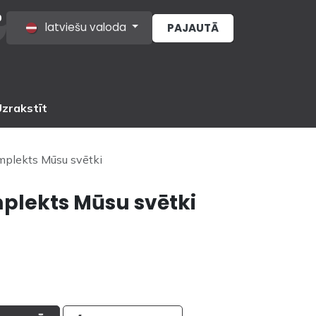
0
latviešu valoda
PAJAUTĀ
s
zrakstīt
plekts Mūsu svētki
plekts Mūsu svētki