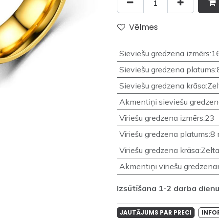
Vēlmes
Sieviešu gredzena izmērs
:
1
Sieviešu gredzena platums
:
Sieviešu gredzena krāsa
:
Zel
Akmentiņi sieviešu gredze
Vīriešu gredzena izmērs
:
23
Vīriešu gredzena platums
:
8
Vīriešu gredzena krāsa
:
Zelt
Akmentiņi vīriešu gredzen
Izsūtīšana 1-2 darba dienu 
____________________________________________________
JAUTĀJUMS PAR PRECI
INFO