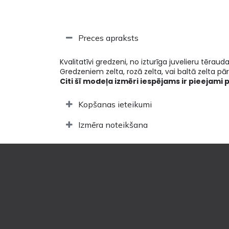
Preces apraksts
Kvalitatīvi gredzeni, no izturīga juvelieru tēraud
Gredzeniem zelta, rozā zelta, vai baltā zelta pārk
Citi šī modeļa izmēri iespējams ir pieejami 
Kopšanas ieteikumi
Izmēra noteikšana