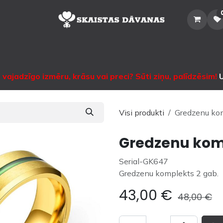
Sākums
Veikals
Katalogs
Noma
Informācija
Sazinātie
vajadzīgo izmēru, krāsu vai preci? Sūti ziņu, palīdzēsim!
U
Visi produkti
Gredzenu kom
Gredzenu kom
Serial-GK647
Gredzenu komplekts 2 gab.
43,00
€
48,00
€