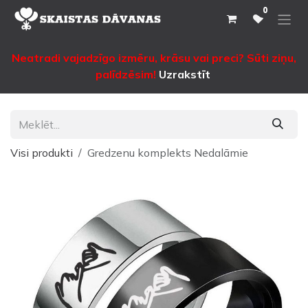
Pāriet pie satura
0
Neatradi vajadzīgo izmēru, krāsu vai preci? Sūti ziņu,
palīdzēsim!
Uzrakstīt
Visi produkti
Gredzenu komplekts Nedalāmie