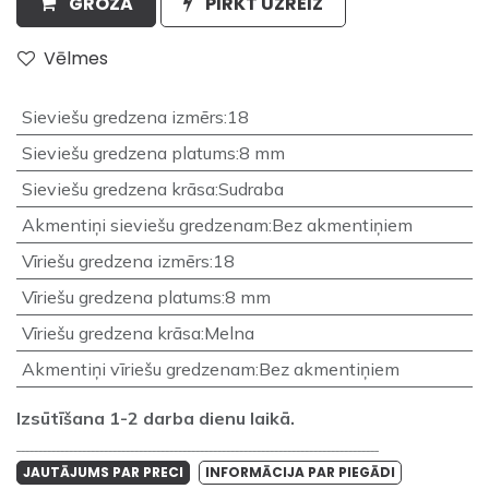
GROZĀ
PIRKT UZREIZ
Vēlmes
Sieviešu gredzena izmērs
:
18
Sieviešu gredzena platums
:
8 mm
Sieviešu gredzena krāsa
:
Sudraba
Akmentiņi sieviešu gredzenam
:
Bez akmentiņiem
Vīriešu gredzena izmērs
:
18
Vīriešu gredzena platums
:
8 mm
Vīriešu gredzena krāsa
:
Melna
Akmentiņi vīriešu gredzenam
:
Bez akmentiņiem
Izsūtīšana 1-2 darba dienu laikā.
___________________________________________________________________________________
JAUTĀJUMS PAR PRECI
INFORMĀCIJA PAR PIEGĀDI