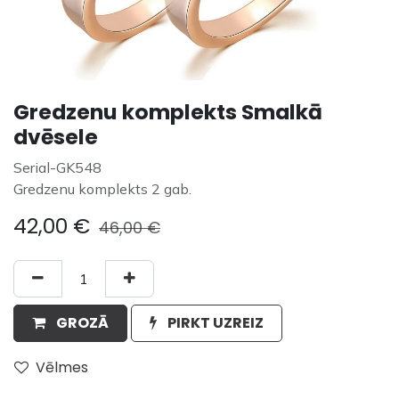
Gredzenu komplekts Smalkā
dvēsele
Serial-GK548
Gredzenu komplekts 2 gab.
42,00
€
46,00
€
GROZĀ
PIRKT UZREIZ
Vēlmes