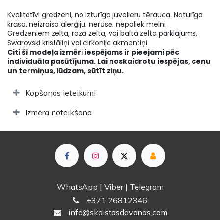
Kvalitatīvi gredzeni, no izturīga juvelieru tērauda. Noturīga
krāsa, neizraisa alerģiju, nerūsē, nepaliek melni.
Gredzeniem zelta, rozā zelta, vai baltā zelta pārklājums,
Swarovski kristāliņi vai cirkonija akmentiņi.
Citi šī modeļa izmēri iespējams ir pieejami pēc
individuāla pasūtījuma. Lai noskaidrotu iespējas, cenu
un termiņus, lūdzam, sūtīt ziņu.
Kopšanas ieteikumi
Izmēra noteikšana
WhatsApp | Viber | Telegram
+
371 26812346
info@skaistasdavanas.com