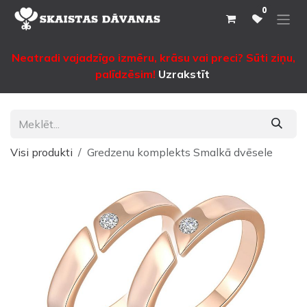
Pāriet pie satura
0
Neatradi vajadzīgo izmēru, krāsu vai preci? Sūti ziņu,
palīdzēsim!
Uzrakstīt
Visi produkti
Gredzenu komplekts Smalkā dvēsele