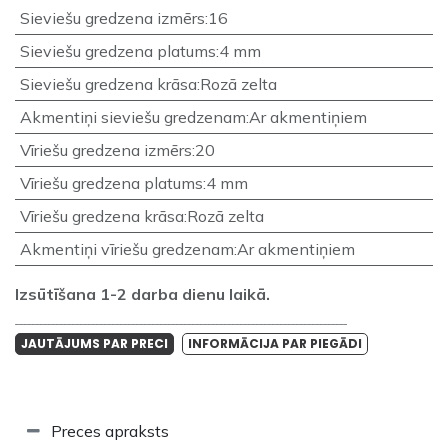
Sieviešu gredzena izmērs
:
16
Sieviešu gredzena platums
:
4 mm
Sieviešu gredzena krāsa
:
Rozā zelta
Akmentiņi sieviešu gredzenam
:
Ar akmentiņiem
Vīriešu gredzena izmērs
:
20
Vīriešu gredzena platums
:
4 mm
Vīriešu gredzena krāsa
:
Rozā zelta
Akmentiņi vīriešu gredzenam
:
Ar akmentiņiem
Izsūtīšana 1-2 darba dienu laikā.
___________________________________________________________________________________
JAUTĀJUMS PAR PRECI
INFORMĀCIJA PAR PIEGĀDI
Preces apraksts