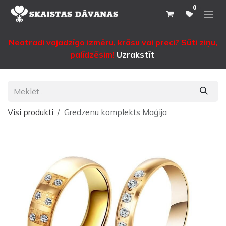
Pāriet pie satura
0
Neatradi vajadzīgo izmēru, krāsu vai preci? Sūti ziņu,
palīdzēsim!
Uzrakstīt
Visi produkti
Gredzenu komplekts Maģija