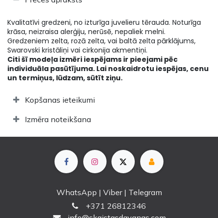
Kvalitatīvi gredzeni, no izturīga juvelieru tērauda. Noturīga
krāsa, neizraisa alerģiju, nerūsē, nepaliek melni.
Gredzeniem zelta, rozā zelta, vai baltā zelta pārklājums,
Swarovski kristāliņi vai cirkonija akmentiņi.
Citi šī modeļa izmēri iespējams ir pieejami pēc
individuāla pasūtījuma. Lai noskaidrotu iespējas, cenu
un termiņus, lūdzam, sūtīt ziņu.
Kopšanas ieteikumi
Izmēra noteikšana
WhatsApp | Viber | Telegram
+
371 26812346
info@skaistasdavanas.com