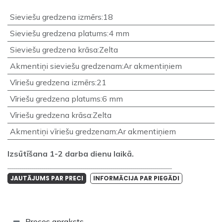
Sieviešu gredzena izmērs
:
18
Sieviešu gredzena platums
:
4 mm
Sieviešu gredzena krāsa
:
Zelta
Akmentiņi sieviešu gredzenam
:
Ar akmentiņiem
Vīriešu gredzena izmērs
:
21
Vīriešu gredzena platums
:
6 mm
Vīriešu gredzena krāsa
:
Zelta
Akmentiņi vīriešu gredzenam
:
Ar akmentiņiem
Izsūtīšana 1-2 darba dienu laikā.
___________________________________________________________________________________
JAUTĀJUMS PAR PRECI
INFORMĀCIJA PAR PIEGĀDI
Preces apraksts