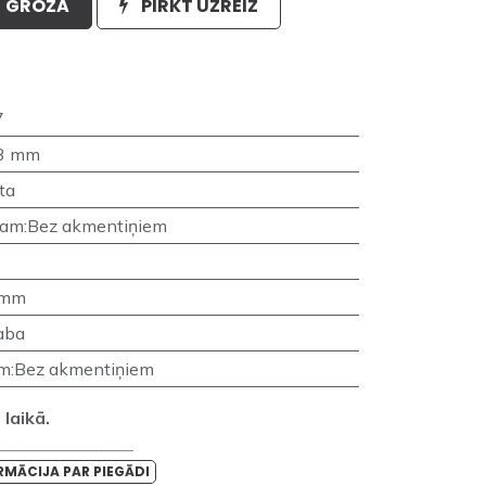
GROZĀ
PIRKT UZREIZ
7
3 mm
ta
nam
:
Bez akmentiņiem
 mm
aba
am
:
Bez akmentiņiem
laikā.
_______________________________
RMĀCIJA PAR PIEGĀDI