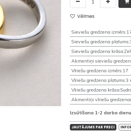
Vēlmes
Sieviešu gredzena izmērs
:
1
Sieviešu gredzena platums
:
Sieviešu gredzena krāsa
:
Zel
Akmentiņi sieviešu gredze
Vīriešu gredzena izmērs
:
17
Vīriešu gredzena platums
:
3
Vīriešu gredzena krāsa
:
Sudr
Akmentiņi vīriešu gredzen
Izsūtīšana 1-2 darba dienu 
____________________________________________________
JAUTĀJUMS PAR PRECI
INFO