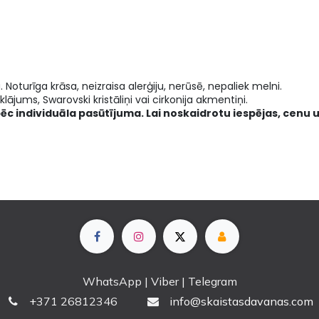
a. Noturīga krāsa, neizraisa alerģiju, nerūsē, nepaliek melni.
lājums, Swarovski kristāliņi vai cirkonija akmentiņi.
pēc individuāla pasūtījuma. Lai noskaidrotu iespējas, cenu u
WhatsApp | Viber | Telegram
+
371 26812346
info@skaistasdavanas.com