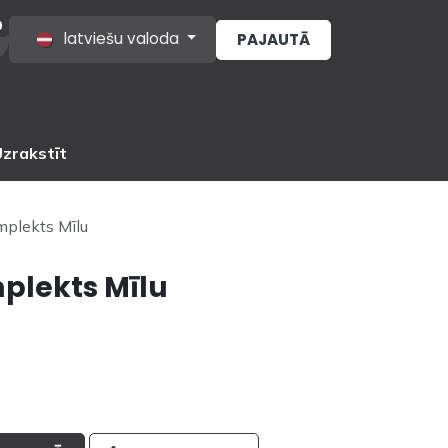
0
latviešu valoda
PAJAUTĀ
s
zrakstīt
plekts Mīlu
plekts Mīlu