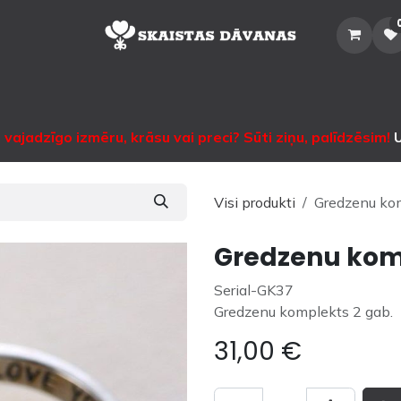
Sākums
Veikals
Katalogs
Noma
Informācija
Sazinātie
vajadzīgo izmēru, krāsu vai preci? Sūti ziņu, palīdzēsim!
U
Visi produkti
Gredzenu kom
Gredzenu kom
Serial-GK37
Gredzenu komplekts 2 gab.
31,00
€