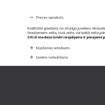
Preces apraksts
Kvalitatīvi gredzeni, no izturīga juvelieru tēraud
Gredzeniem zelta, rozā zelta, vai baltā zelta pārk
Citi šī modeļa izmēri iespējams ir pieejami 
Kopšanas ieteikumi
Izmēra noteikšana