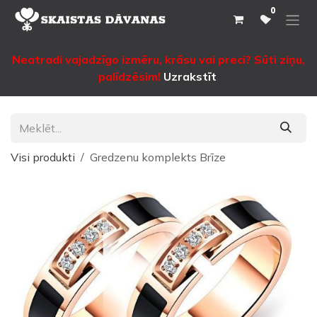
Pāriet pie satura
0
Neatradi vajadzīgo izmēru, krāsu vai preci? Sūti ziņu,
palīdzēsim!
Uzrakstīt
Visi produkti
Gredzenu komplekts Brīze