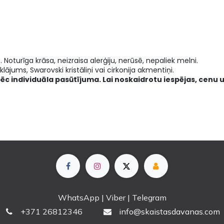
a. Noturīga krāsa, neizraisa alerģiju, nerūsē, nepaliek melni.
lājums, Swarovski kristāliņi vai cirkonija akmentiņi.
pēc individuāla pasūtījuma. Lai noskaidrotu iespējas, cenu u
WhatsApp | Viber | Telegram
+
371 26812346
info@skaistasdavanas.com