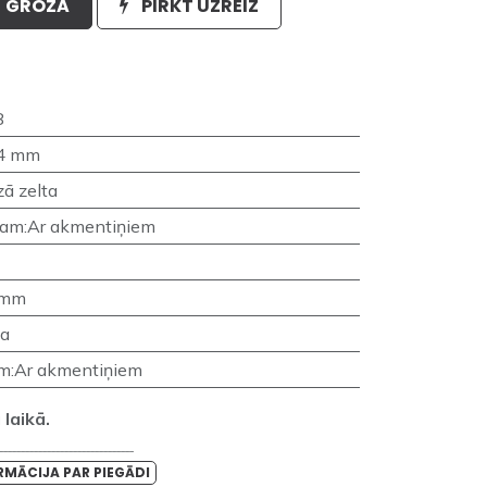
GROZĀ
PIRKT UZREIZ
8
4 mm
ā zelta
nam
:
Ar akmentiņiem
 mm
a
am
:
Ar akmentiņiem
laikā.
_______________________________
RMĀCIJA PAR PIEGĀDI