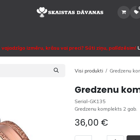
Sākums
Veikals
Katalogs
Noma
Informācija
Sazinātie
vajadzīgo izmēru, krāsu vai preci? Sūti ziņu, palīdzēsim!
U
Visi produkti
Gredzenu kom
Gredzenu komp
Serial-GK135
Gredzenu komplekts 2 gab.
36,00
€