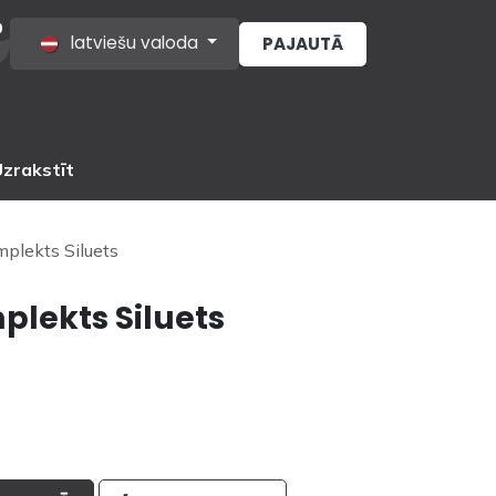
0
latviešu valoda
PAJAUTĀ
s
zrakstīt
plekts Siluets
lekts Siluets