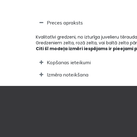
Preces apraksts
Kvalitatīvi gredzeni, no izturīga juvelieru tēraud
Gredzeniem zelta, rozā zelta, vai baltā zelta pārk
Citi šī modeļa izmēri iespējams ir pieejami 
Kopšanas ieteikumi
Izmēra noteikšana