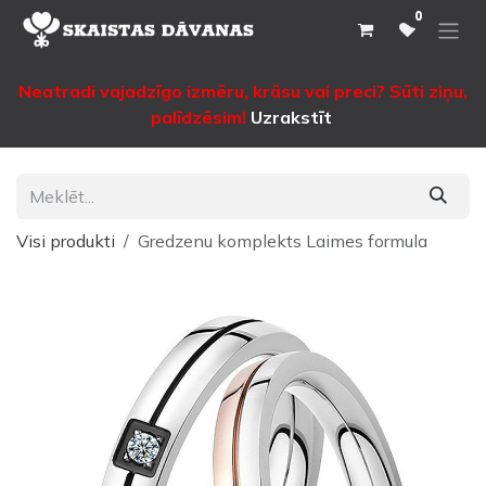
Pāriet pie satura
0
Neatradi vajadzīgo izmēru, krāsu vai preci? Sūti ziņu,
palīdzēsim!
Uzrakstīt
Visi produkti
Gredzenu komplekts Laimes formula