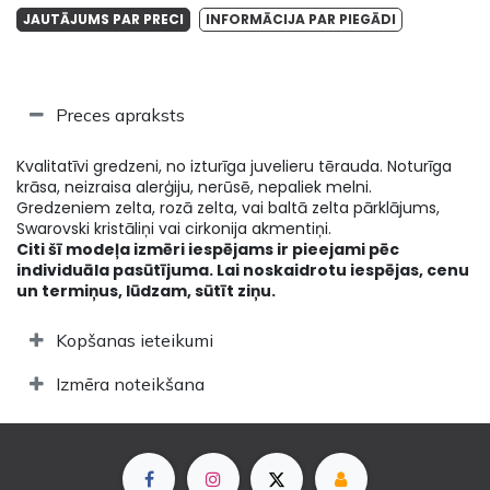
JAUTĀJUMS PAR PRECI
INFORMĀCIJA PAR PIEGĀDI
Preces apraksts
Kvalitatīvi gredzeni, no izturīga juvelieru tērauda. Noturīga
krāsa, neizraisa alerģiju, nerūsē, nepaliek melni.
Gredzeniem zelta, rozā zelta, vai baltā zelta pārklājums,
Swarovski kristāliņi vai cirkonija akmentiņi.
Citi šī modeļa izmēri iespējams ir pieejami pēc
individuāla pasūtījuma. Lai noskaidrotu iespējas, cenu
un termiņus, lūdzam, sūtīt ziņu.
Kopšanas ieteikumi
Izmēra noteikšana