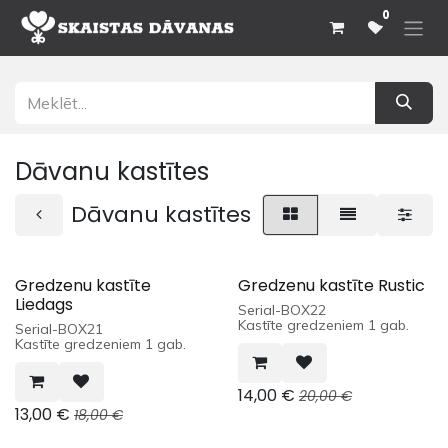
Pāriet pie satura
0
Dāvanu kastītes
Dāvanu kastītes
Gredzenu kastīte
Gredzenu kastīte Rustic
Liedags
Serial-BOX22
Kastīte gredzeniem 1 gab.
Serial-BOX21
Kastīte gredzeniem 1 gab.
14,00
€
20,00
€
13,00
€
18,00
€