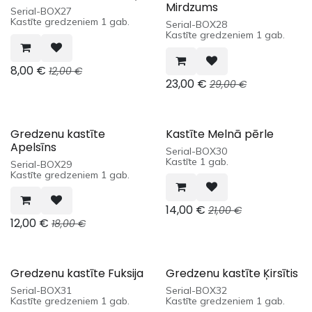
Mirdzums
Serial-BOX27
Kastīte gredzeniem 1 gab.
Serial-BOX28
Kastīte gredzeniem 1 gab.
8,00
€
12,00
€
23,00
€
29,00
€
Gredzenu kastīte
Kastīte Melnā pērle
Apelsīns
Serial-BOX30
Kastīte 1 gab.
Serial-BOX29
Kastīte gredzeniem 1 gab.
14,00
€
21,00
€
12,00
€
18,00
€
Gredzenu kastīte Fuksija
Gredzenu kastīte Ķirsītis
Serial-BOX31
Serial-BOX32
Kastīte gredzeniem 1 gab.
Kastīte gredzeniem 1 gab.