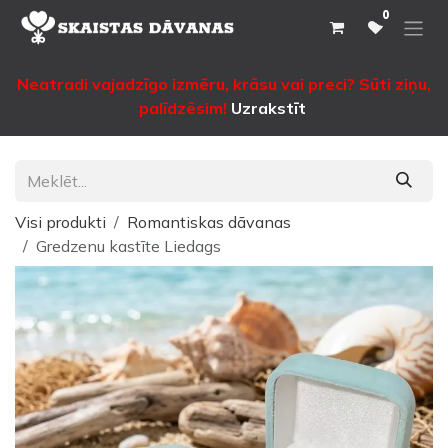
Pāriet pie satura
0
Neatradi vajadzīgo izmēru, krāsu vai preci? Sūti ziņu,
palīdzēsim!
Uzrakstīt
Visi produkti
Romantiskas dāvanas
Gredzenu kastīte Liedags