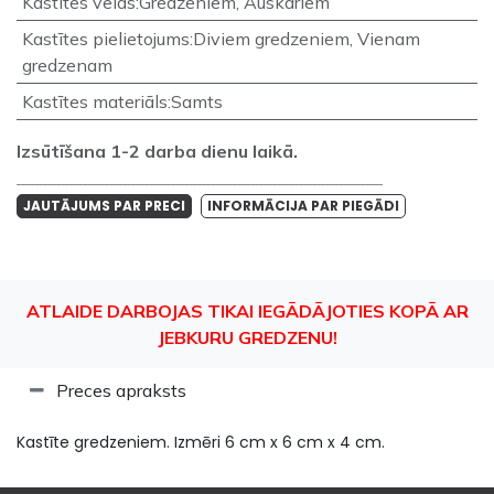
Kastītes veids
:
Gredzeniem
,
Auskariem
Kastītes pielietojums
:
Diviem gredzeniem
,
Vienam
gredzenam
Kastītes materiāls
:
Samts
Izsūtīšana 1-2 darba dienu laikā.
___________________________________________________________________________________
JAUTĀJUMS PAR PRECI
INFORMĀCIJA PAR PIEGĀDI
ATLAIDE DARBOJAS TIKAI IEGĀDĀJOTIES KOPĀ AR
JEBKURU GREDZENU!
Preces apraksts
Kastīte gredzeniem. Izmēri 6 cm x 6 cm x 4 cm.