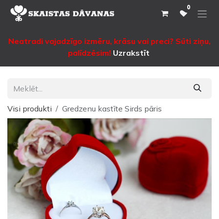
Pāriet pie satura
0
Neatradi vajadzīgo izmēru, krāsu vai preci? Sūti ziņu,
palīdzēsim!
Uzrakstīt
Visi produkti
Gredzenu kastīte Sirds pāris