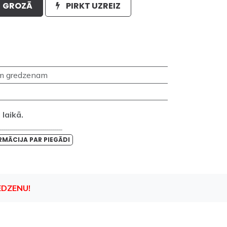
GROZĀ
PIRKT UZREIZ
m gredzenam
laikā.
_______________________________
RMĀCIJA PAR PIEGĀDI
EDZENU!