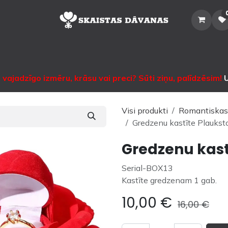
Sākums
Veikals
Katalogs
Noma
Informācija
Sazinātie
vajadzīgo izmēru, krāsu vai preci? Sūti ziņu, palīdzēsim!
U
Visi produkti
Romantiskas
Gredzenu kastīte Plaukst
Gredzenu kast
Serial-BOX13
Kastīte gredzenam 1 gab.
10,00
€
16,00
€