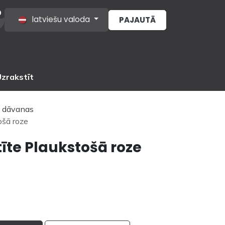
0
latviešu valoda
PAJAUTĀ
s
zrakstīt
 dāvanas
ošā roze
īte Plaukstošā roze