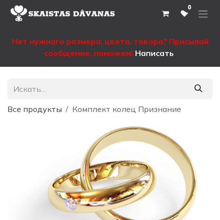
Перейти к содержимому
0
Нет нужного размера, цвета, товора? Присылай
сообщение, поможем!
Написать
Все продукты
Комплект колец Признание