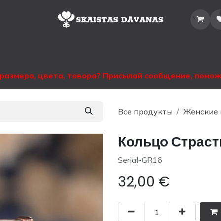
Главная
Магазин
Каталог
Аренда
Информация
Контакт
размера, цвета, товора? Присылай сообщение, помо
Все продукты
Женские 
Кольцо Страст
Serial-GR16
32,00
€