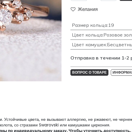
Желания
Размер кольца
:
19
Цвет кольца
:
Розовое зол
Цвет камушек
:
Бесцветн
Отправка в течении 1-2 
____________________________________________________
ВОПРОС О ТОВАРЕ
ИНФОРМАЦ
. Устойчивые цвета, не вызывают аллергию, не ржавеют, не чернею
 золота, со стразами Swarovski или камушками циркония.
ы по индивидуальному заказу. Чтобы уточнить доступность, це