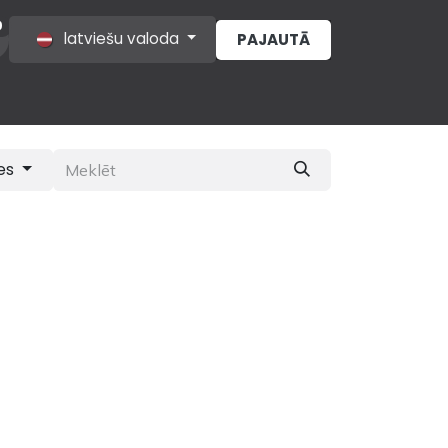
0
latviešu valoda
PAJAUTĀ
s
es