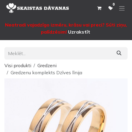
Pāriet pie satura
0
Neatradi vajadzīgo izmēru, krāsu vai preci? Sūti ziņu,
palīdzēsim!
Uzrakstīt
Visi produkti
Gredzeni
Gredzenu komplekts Dzīves līnija