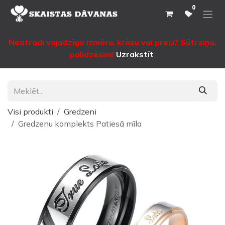
Pāriet pie satura
0
Neatradi vajadzīgo izmēru, krāsu vai preci? Sūti ziņu,
palīdzēsim!
Uzrakstīt
Visi produkti
Gredzeni
Gredzenu komplekts Patiesā mīla