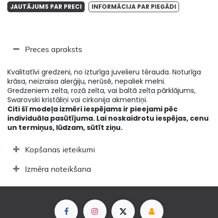
JAUTĀJUMS PAR PRECI
INFORMĀCIJA PAR PIEGĀDI
Preces apraksts
Kvalitatīvi gredzeni, no izturīga juvelieru tērauda. Noturīga
krāsa, neizraisa alerģiju, nerūsē, nepaliek melni.
Gredzeniem zelta, rozā zelta, vai baltā zelta pārklājums,
Swarovski kristāliņi vai cirkonija akmentiņi.
Citi šī modeļa izmēri iespējams ir pieejami pēc
individuāla pasūtījuma. Lai noskaidrotu iespējas, cenu
un termiņus, lūdzam, sūtīt ziņu.
Kopšanas ieteikumi
Izmēra noteikšana