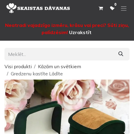
Pāriet pie satura
0
Neatradi vajadzīgo izmēru, krāsu vai preci? Sūti ziņu,
palīdzēsim!
Uzrakstīt
Visi produkti
Kāzām un svētkiem
Gredzenu kastīte Lādīte