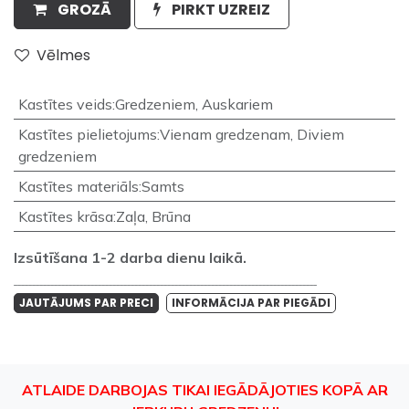
GROZĀ
PIRKT UZREIZ
Vēlmes
Kastītes veids
:
Gredzeniem
,
Auskariem
Kastītes pielietojums
:
Vienam gredzenam
,
Diviem
gredzeniem
Kastītes materiāls
:
Samts
Kastītes krāsa
:
Zaļa
,
Brūna
Izsūtīšana 1-2 darba dienu laikā.
___________________________________________________________________________________
JAUTĀJUMS PAR PRECI
INFORMĀCIJA PAR PIEGĀDI
ATLAIDE DARBOJAS TIKAI IEGĀDĀJOTIES KOPĀ AR