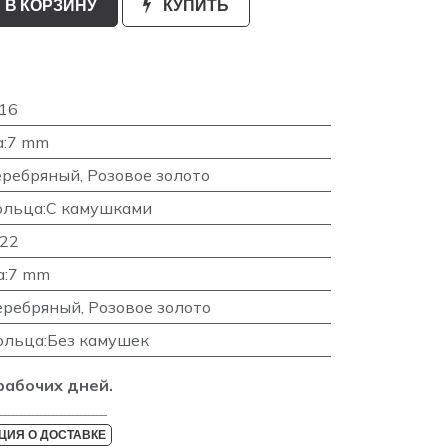
В КОРЗИНУ
КУПИТЬ
16
а
:
7 mm
еребряный
,
Розовое золото
ольца
:
С камушками
22
а
:
7 mm
еребряный
,
Розовое золото
ольца
:
Без камушек
рабочих дней.
___________________________
ИЯ О ДОСТАВКЕ