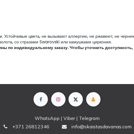
. Устойчивые цвета, не вызывают аллергию, не ржавеют, не чернею
 золота, со стразами Swarovski или камушками циркония.
ы по индивидуальному заказу. Чтобы уточнить доступность, це
WhatsApp | Viber | Telegram
+
371 26812346
info@skaistasdavanas.com