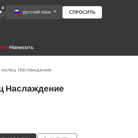
0
русский язык
СПРОСИТЬ
ы
жем!
Написать
 колец Наслаждение
ц Наслаждение